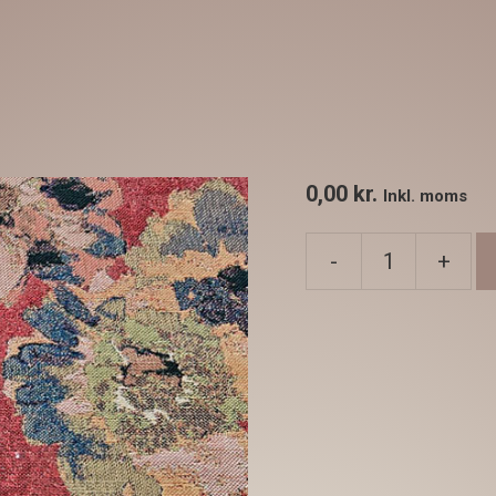
0,00
kr.
Inkl. moms
-
+
Brokade
blomst
rød
bund
antal