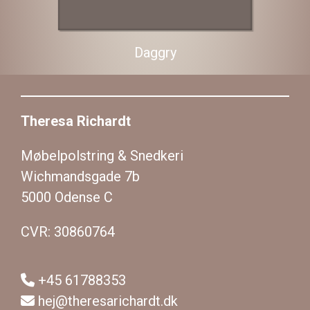
Daggry
Theresa Richardt
Møbelpolstring & Snedkeri
Wichmandsgade 7b
5000 Odense C
CVR: 30860764
+45 61788353
hej@theresarichardt.dk