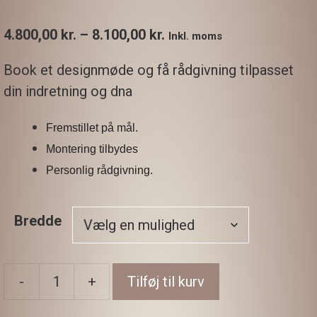
Prisinterval:
4.800,00
kr.
–
8.100,00
kr.
Inkl. moms
4.800,00 kr.
Book et designmøde og få rådgivning tilpasset
til
din indretning og dna
8.100,00 kr.
Fremstillet på mål.
Montering tilbydes
Personlig rådgivning.
Bredde
-
+
Tilføj til kurv
Kiming
antal