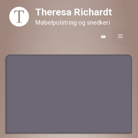
Hop
Theresa Richardt
til
Møbelpolstring og snedkeri
indhold
Menu